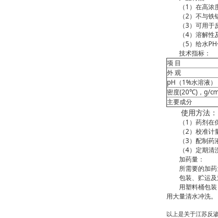
（1）在高浓度范
（2）不与铁铝
（3）可用于反渗
（4）溶解性及
（5）给水PH值
技术指标：
项 目
外 观
pH
（
1%
水溶液）
密度
(20
℃
)
，
g/c
主要成分
使用方法：
（1）药剂在保
（2）校准计量
（3）配制药液时
（4）定期清洗
加药量：
所需要的加药量需
包装、贮运及
用塑料桶包装，2
用大量清水冲洗。
以上是关于江苏反渗