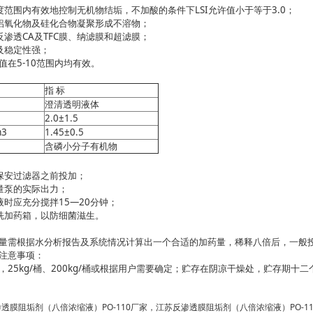
围内有效地控制无机物结垢，不加酸的条件下LSI允许值小于等于3.0；
氧化物及硅化合物凝聚形成不溶物；
透CA及TFC膜、纳滤膜和超滤膜；
稳定性强；
在5-10范围内均有效。
指 标
澄清透明液体
2.0
±
1.5
m3
1.45
±
0.5
含磷小分子有机物
安过滤器之前投加；
泵的实际出力；
应充分搅拌15—20分钟；
加药箱，以防细菌滋生。
根据水分析报告及系统情况计算出一个合适的加药量，稀释八倍后，一般投加
注意事项：
5kg/桶、200kg/桶或根据用户需要确定；贮存在阴凉干燥处，贮存期十
透膜阻垢剂（八倍浓缩液）PO-110厂家，江苏反渗透膜阻垢剂（八倍浓缩液）PO-1