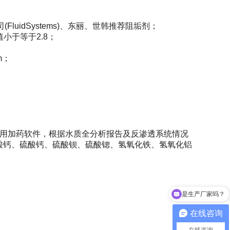
司(FluidSystems)、东丽、世韩推荐阻垢剂；
小于等于2.8；
m；
专用加药软件，根据水质全分析报告及反渗透系统情况
酸钙、硫酸钙、硫酸钡、硫酸锶、氢氧化铁、氢氧化铝
是生产厂家吗？
可以介绍一下你们的产品吗？
在线咨询
在线咨询