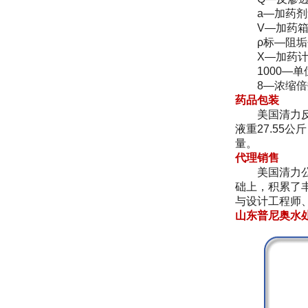
a—加药剂量，
V—加药箱有
ρ标—阻垢剂浓缩
X—加药计量泵
1000—单位换
8—浓缩倍
药品包装
美国清力反渗透
液重27.55
量。
代理销售
美国清力公司（
础上，积累了
与设计工程师
山东普尼奥水