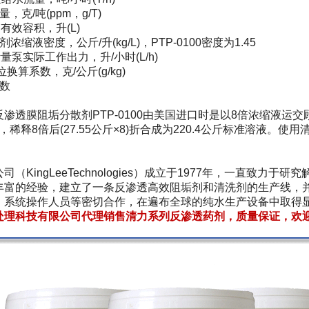
克/吨(ppm，g/T)
效容积，升(L)
液密度，公斤/升(kg/L)，PTP-0100密度为1.45
实际工作出力，升/小时(L/h)
算系数，克/公斤(g/kg)
数
膜阻垢分散剂PTP-0100由美国进口时是以8倍浓缩液运交
公斤，稀释8倍后(27.55公斤×8)折合成为220.4公斤标准溶
KingLeeTechnologies）成立于1977年，一直致力
丰富的经验，建立了一条反渗透高效阻垢剂和清洗剂的生产线，
、系统操作人员等密切合作，在遍布全球的纯水生产设备中取得
处理科技有限公司代理销售清力系列反渗透药剂，质量保证，欢