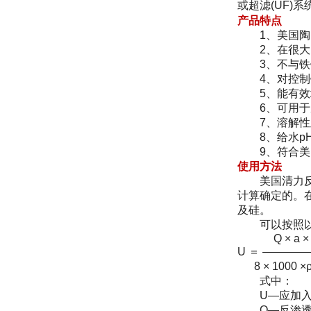
或超滤(UF)
产品特点
1、美国陶氏化学公
2、在很大的
3、不与铁铝
4、对控制铁
5、能有效地抑
6、可用于反
7、溶解性
8、给水pH值
9、符合美国国
使用方法
美国清力反渗
计算确定的。
及硅。
可以按照以下
Q × a × 
U ＝ ————
8 × 1000 ×ρ
式中：
U—应加入浓
Q—反渗透给水