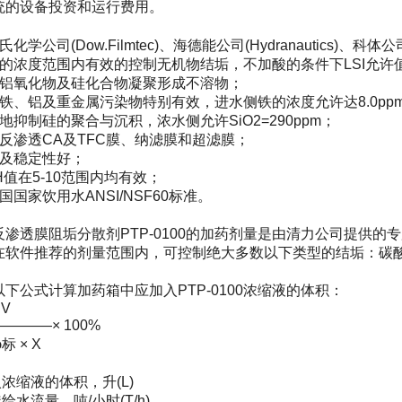
系统的设备投资和运行费用。
司(Dow.Filmtec)、海德能公司(Hydranautics)、科体公
浓度范围内有效的控制无机物结垢，不加酸的条件下LSI允许值
氧化物及硅化合物凝聚形成不溶物；
、铝及重金属污染物特别有效，进水侧铁的浓度允许达8.0pp
制硅的聚合与沉积，浓水侧允许SiO2=290ppm；
渗透CA及TFC膜、纳滤膜和超滤膜；
及稳定性好；
在5-10范围内均有效；
家饮用水ANSI/NSF60标准。
透膜阻垢分散剂PTP-0100的加药剂量是由清力公司提供的
在软件推荐的剂量范围内，可控制绝大多数以下类型的结垢：碳
公式计算加药箱中应加入PTP-0100浓缩液的体积：
V
————× 100%
标 × X
缩液的体积，升(L)
流量，吨/小时(T/h)