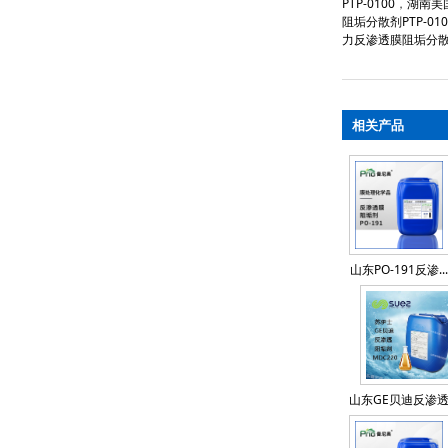
PTP-0100
，
湖南美国
阻垢分散剂PTP-010
力反渗透膜阻垢分散剂P
相关产品
山东PO-191反渗...
山东GE贝迪反渗透阻