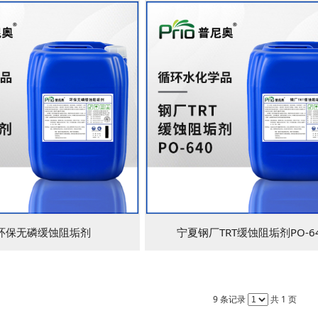
环保无磷缓蚀阻垢剂
宁夏钢厂TRT缓蚀阻垢剂PO-6
9 条记录
共 1 页