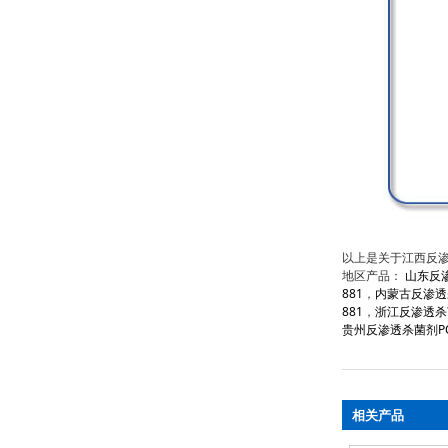
以上是关于江西反渗透
地区产品：
山东反渗
881
，
内蒙古反渗透杀
881
，
浙江反渗透杀菌
贵州反渗透杀菌剂PO
相关产品