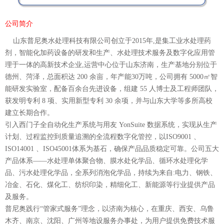
公司简介
山东普尼奥水处理科技有限公司创立于2015年,是集工业水处理药
剂，智能化加药设备的研发和生产、水处理技术服务及数字化应用管
理于一体的高新技术企业,运营中心位于山东济南，生产基地分别位于
德州、菏泽，总面积达 200 余亩，年产能30万吨，公司拥有 5000㎡智
能研发实验室，配备百余台先进设备，组建 55 人博士及工程师团队，
获发明专利 8 项、实用新型专利 30 余项，并与山东大学等多所高校
建立长期合作。
引入西门子全自动化生产系统与用友 YonSuite 数据系统，实现从生产
计划、过程监控到质量追溯的全流程数字化管控，以ISO9001 、
ISO14001 、ISO45001体系为基石，确保产品品质稳定可靠。公司五大
产品体系——水处理单体聚合物、膜水处化学品、循环水处理化学
品、污水处理化学品，全系列消泡化学品，持续为来自:电力、钢铁、
冶金、石化、煤化工、纺织印染，精细化工、新能源等行业提供产品
及服务。
普尼奥践行“管家式服务”理念，以济南为核心，在重庆、西安、乌鲁
木齐、南京、沈阳、广州等地设服务办事处，为用户提供免费技术服